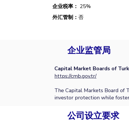
企业税率：
25
%
外汇管制：
否
企业监管局
Capital Market Boards of Turk
https://cmb.gov.tr/
The Capital Markets Board of T
investor protection while fost
公司设立要求