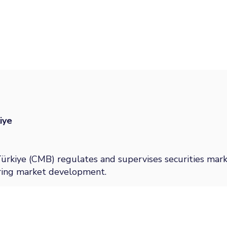
iye
ürkiye (CMB) regulates and supervises securities marke
ering market development.