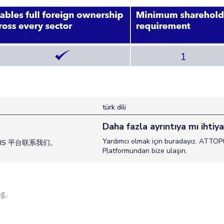
1
türk dili
Daha fazla ayrıntıya mı ihtiya
Yardımcı olmak için buradayız. ATTOP
IS 平台联系我们。
Platformundan bize ulaşın.
ng。