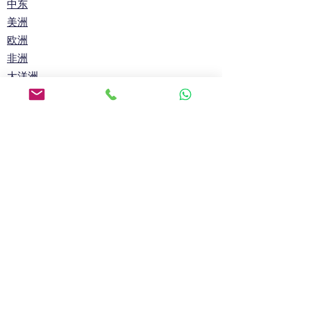
中东
美洲
欧洲
非洲
大洋洲
所有国家
Main Tel: +65
69090395
Whatsapp: +65 98801432
电子邮箱:
info@soflanding.com
SofLanding Pte. Ltd.221 Henderson Road
#02-07,Henderson Building,Singapore
159557
© 2026 by
SofLanding
曲奇饼