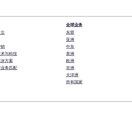
全球业务
设立
东盟
亚洲
营销
中东
技术与科技
美洲
解决方案
欧洲
与业务匹配
非洲
大洋洲
所有国家