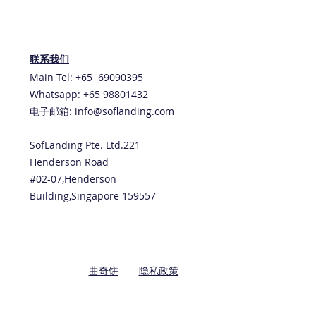
联系我们
Main Tel: +65 69090395
Whatsapp: +65 98801432
电子邮箱:
info@soflanding.com
SofLanding Pte. Ltd.221
Henderson Road
#02-07,Henderson
Building,Singapore 159557
曲奇饼
隐私政策